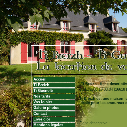
Accueil
Ti Breizh - fiche descripti
Ti Breizh
19/10/2008 19:03:04
(
16618 
Ti Guénolé
Nos tarifs
Ti Breizh est une maison 
Vos loisirs
idéale pour les amoureux d'
Galerie photos
Contact
Livre d'or
Fiche descriptive :
Mentions légales