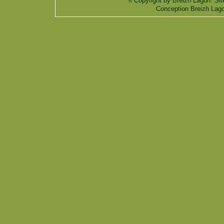
Copyright by Breizh Lagon. Sit
©
Conception Breizh Lag